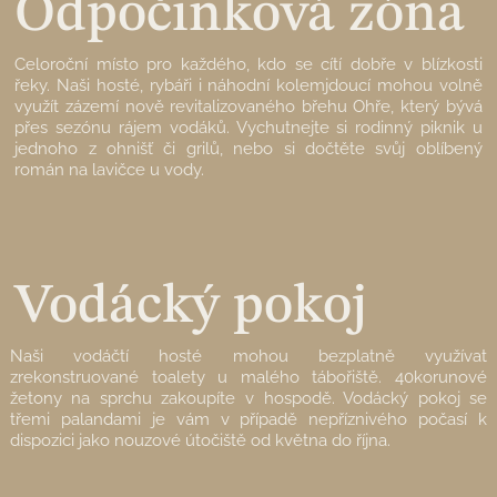
Odpočinková zóna
Celoroční místo pro každého, kdo se cítí dobře v blízkosti
řeky. Naši hosté, rybáři i náhodní kolemjdoucí mohou volně
využít zázemí nově revitalizovaného břehu Ohře, který bývá
přes sezónu rájem vodáků. Vychutnejte si rodinný piknik u
jednoho z ohnišť či grilů, nebo si dočtěte svůj oblíbený
román na lavičce u vody.
Vodácký pokoj
Naši vodáčtí hosté mohou bezplatně využívat
zrekonstruované toalety u malého tábořiště. 40korunové
žetony na sprchu zakoupíte v hospodě. Vodácký pokoj se
třemi palandami je vám v případě nepříznivého počasí k
dispozici jako nouzové útočiště od května do října.