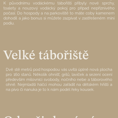
K původnímu vodáckému tábořišti přibyly nové sprchy,
toalety a nouzový vodácký pokoj pro případ nepříznivého
počasí. Do hospody a na parkoviště to máte coby kamenem
dohodil a jako bonus si můžete zazpívat v zastřešeném mini
podiu.
Velké tábořiště
Dvě stě metrů pod hospodou vás uvítá úplně nová plocha
pro 160 stanů. Několik ohnišť, grilů, laviček a sezení ocení
především milovníci svobody, nočního nebe a táborového
ohně. Nejmladší háčci mohou zařádit na dětském hřišti a
na pívo či nanuka je to k nám podél řeky kousek.