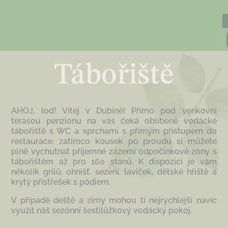
Tábořiště
AHOJ, loď! Vítej v Dubině! Přímo pod venkovní
terasou penzionu na vás čeká oblíbené vodácké
tábořiště s WC a sprchami s přímým přístupem do
restaurace, zatímco kousek po proudu si můžete
plně vychutnat příjemné zázemí odpočinkové zóny s
tábořištěm až pro 160 stanů. K dispozici je vám
několik grilů, ohnišť, sezení, laviček, dětské hřiště a
krytý přístřešek s pódiem.
V případě deště a zimy mohou ti nejrychlejší navíc
využít náš sezónní šestilůžkový vodácký pokoj.