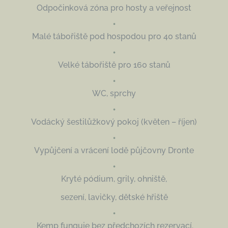
Odpočinková zóna pro hosty a veřejnost
•
Malé tábořiště pod hospodou pro 40 stanů
•
Velké tábořiště pro 160 stanů
•
WC, sprchy
•
Vodácký šestilůžkový pokoj (květen – říjen)
•
Vypůjčení a vrácení lodě půjčovny Dronte
•
Kryté pódium, grily, ohniště,
sezení, lavičky, dětské hřiště
•
Kemp funguje bez předchozích rezervací.